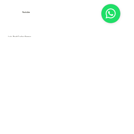
Youtube
Loja Tred Carlos Gomes
Av. Sen. Tarso Dutra, 595 - loja 109
Petrópolis - Porto Alegre - RS
CEP 90690-140
(51) 3061-8600 | (51) 98035-8056
Loja Zona Sul
Av. Cavalhada, 3620
Porto Alegre - RS
CEP 91740-000
(51) 3907-5769 | (51) 98566-5769